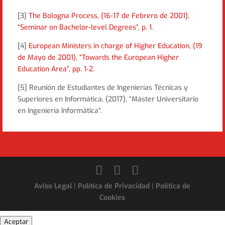
[3]
The Bologna Process, (16-17 de Febrero de 2001),
“Seminar on Bachelor-level Degrees”, p. 1.
[4]
European Ministers in charge of Higher Education, (19
de Mayo de 2001), “Towards the European Higher
Education Area”, pp. 1-2.
[5] Reunión de Estudiantes de Ingenierías Técnicas y
Superiores en Informática, (2017), “Máster Universitario
en Ingeniería Informática”.
Aviso Legal
|
Política de Privacidad
|
Política de
Cookies
Aceptar