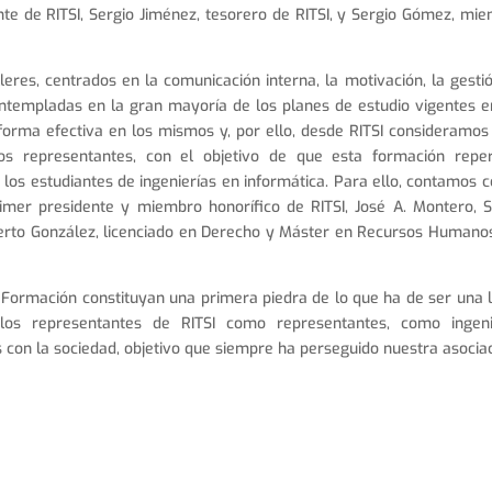
nte de RITSI, Sergio Jiménez, tesorero de RITSI,
y Sergio Gómez, mi
leres, centrados en la comunicación interna, la motivación, la gesti
ontempladas en la gran mayoría de los planes de estudio vigentes e
forma efectiva en los mismos y, por ello, desde RITSI consideramos
s representantes, con el objetivo de que esta formación repe
los estudiantes de ingenierías en informática. Para ello, contamos c
rimer presidente y miembro honorífico de RITSI, José A. Montero, S
rto González, licenciado en Derecho y Máster en Recursos Humano
 Formación constituyan una primera piedra de lo que ha de ser una 
 los representantes de RITSI como representantes, como ingen
on la sociedad, objetivo que siempre ha perseguido nuestra asociac