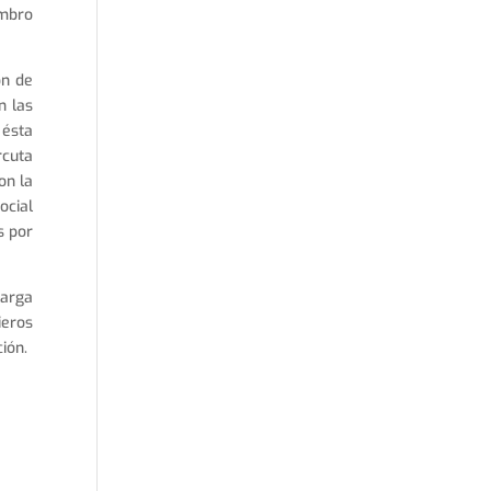
embro
ón de
n las
 ésta
rcuta
on la
ocial
s por
larga
ieros
ión.