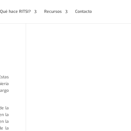
Qué hace RITSI?
Recursos
Contacto
Estas
iería
largo
de la
en la
en la
de la