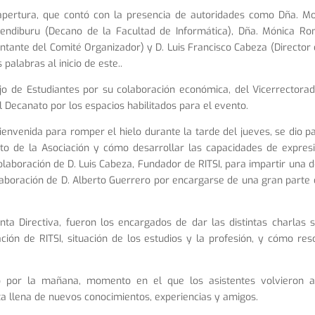
apertura, que contó con la presencia de autoridades como Dña. M
Mendiburu (Decano de la Facultad de Informática), Dña. Mónica R
entante del Comité Organizador) y D. Luis Francisco Cabeza (Director 
palabras al inicio de este..
o de Estudiantes por su colaboración económica, del Vicerrectora
el Decanato por los espacios habilitados para el evento.
ienvenida para romper el hielo durante la tarde del jueves, se dio p
nto de la Asociación y cómo desarrollar las capacidades de expres
laboración de D. Luis Cabeza, Fundador de RITSI, para impartir una d
olaboración de D. Alberto Guerrero por encargarse de una gran parte 
nta Directiva, fueron los encargados de dar las distintas charlas 
ción de RITSI, situación de los estudios y la profesión, y cómo res
o por la mañana, momento en el que los asistentes volvieron 
ta llena de nuevos conocimientos, experiencias y amigos.