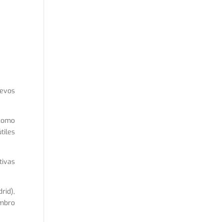
uevos
 como
tiles
tivas
rid),
embro