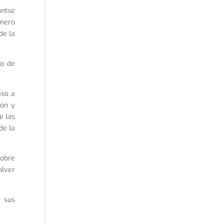
ontse
omero
de la
do de
aso a
ión y
e las
de la
sobre
olver
a sus