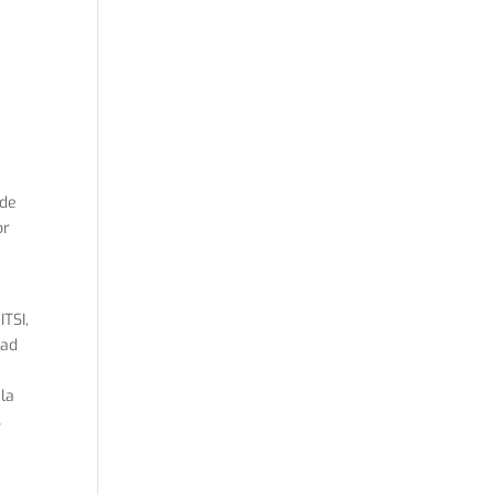
 de
or
ITSI,
dad
 la
s