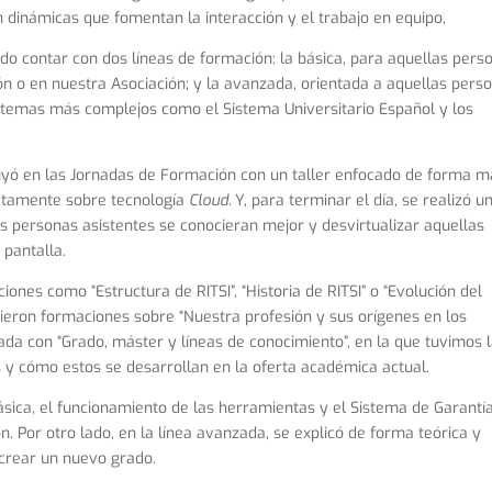
n dinámicas que fomentan la interacción y el trabajo en equipo,
dido contar con dos líneas de formación: la básica, para aquellas pers
n o en nuestra Asociación; y la avanzada, orientada a aquellas pers
 temas más complejos como el Sistema Universitario Español y los
ibuyó en las Jornadas de Formación con un taller enfocado de forma 
retamente sobre tecnología
Cloud.
Y, para terminar el día, se realizó u
s personas asistentes se conocieran mejor y desvirtualizar aquellas
 pantalla.
ones como “Estructura de RITSI”, “Historia de RITSI” o “Evolución del
ibieron formaciones sobre
“Nuestra profesión y sus orígenes en los
ada con “Grado, máster y líneas de conocimiento”,
en la que tuvimos 
 y cómo estos se desarrollan en la oferta académica actual.
 básica, el funcionamiento de las herramientas y el Sistema de Garantí
n. Por otro lado, en la línea avanzada, se explicó de forma teórica y
 crear un nuevo grado.