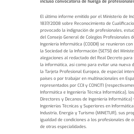
incluso convocatoria de huelga de profesionales
El último informe emitido por el Ministerio de I
1837/2008 sobre Reconocimiento de Cualificacion
provocado la indignación de profesionales, estu
del Consejo General de Colegios Profesionales de
Ingeniería Informática (CODDII) se reunieron co
la Sociedad de la Información (SETSI) del Minist
alegaciones al redactado del Real Decreto para 
la informática, así como para evitar una nueva 
la Tarjeta Profesional Europea, de especial inter
países o por trabajar en multinacionales en Espa
representados por CCII y CONCITI (respectivamen
Informática e Ingeniería Técnica Informática), l
Directores y Decanos de Ingeniería Informática)
Ingenierías Técnicas y Superiores en Informática
Industria, Energía y Turismo (MINETUR), sus prop
igualdad de condiciones a los profesionales de 
de otras especialidades.