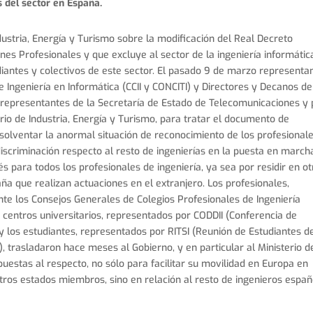
 del sector en España.
ndustria, Energía y Turismo sobre la modificación del Real Decreto
es Profesionales y que excluye al sector de la ingeniería informátic
diantes y colectivos de este sector. El pasado 9 de marzo representa
 Ingeniería en Informática (CCII y CONCITI) y Directores y Decanos de
n representantes de la Secretaría de Estado de Telecomunicaciones y
erio de Industria, Energía y Turismo, para tratar el documento de
solventar la anormal situación de reconocimiento de los profesional
discriminación respecto al resto de ingenierías en la puesta en march
és para todos los profesionales de ingeniería, ya sea por residir en o
ña que realizan actuaciones en el extranjero. Los profesionales,
te los Consejos Generales de Colegios Profesionales de Ingeniería
os centros universitarios, representados por CODDII (Conferencia de
 y los estudiantes, representados por RITSI (Reunión de Estudiantes d
), trasladaron hace meses al Gobierno, y en particular al Ministerio d
uestas al respecto, no sólo para facilitar su movilidad en Europa en
otros estados miembros, sino en relación al resto de ingenieros espa