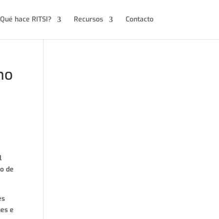
Qué hace RITSI?
Recursos
Contacto
no
l
to de
es
nes e