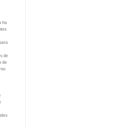
a ha
ntes
 para
es de
a de
tros
e
e
ñoles